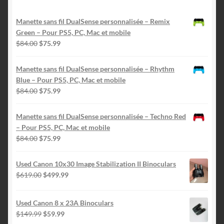
Manette sans fil DualSense personnalisée – Remix
Green – Pour PS5, PC, Mac et mobile
Le
Le
$
84.00
$
75.99
prix
prix
initial
actuel
Manette sans fil DualSense personnalisée – Rhythm
était :
est :
Blue – Pour PS5, PC, Mac et mobile
$84.00.
$75.99.
Le
Le
$
84.00
$
75.99
prix
prix
initial
actuel
Manette sans fil DualSense personnalisée – Techno Red
était :
est :
– Pour PS5, PC, Mac et mobile
$84.00.
$75.99.
Le
Le
$
84.00
$
75.99
prix
prix
initial
actuel
Used Canon 10x30 Image Stabilization II Binoculars
était :
est :
Le
Le
$
619.00
$
499.99
$84.00.
$75.99.
prix
prix
initial
actuel
Used Canon 8 x 23A Binoculars
était :
est :
Le
Le
$
149.99
$
59.99
$619.00.
$499.99.