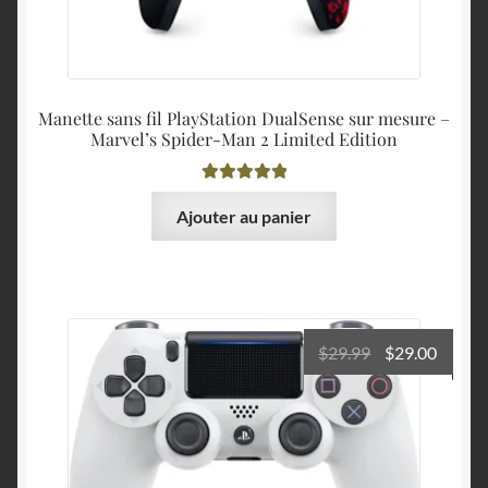
Manette sans fil PlayStation DualSense sur mesure –
Marvel’s Spider-Man 2 Limited Edition
Note
5.00
sur
Ajouter au panier
5
Le
Le
$
29.99
$
29.00
prix
prix
initial
actuel
était :
est :
$29.99.
$29.00