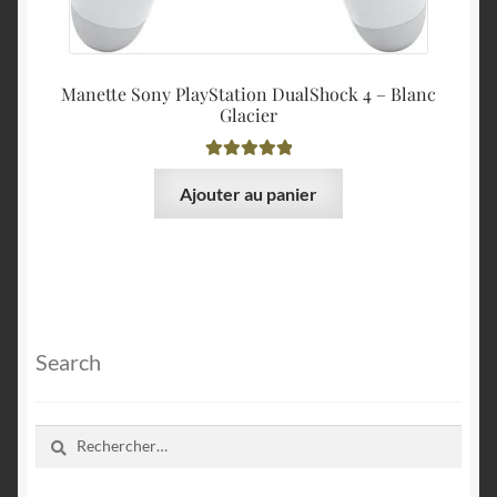
Manette Sony PlayStation DualShock 4 – Blanc
Glacier
Note
5.00
sur
Ajouter au panier
5
Search
Rechercher :