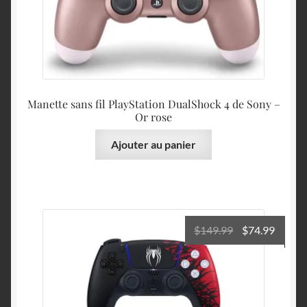
était :
est :
$30.99.
$29.00
Manette sans fil PlayStation DualShock 4 de Sony –
Or rose
Ajouter au panier
Le
Le
$
149.99
$
74.99
prix
prix
initial
actuel
était :
est :
$149.99.
$74.99