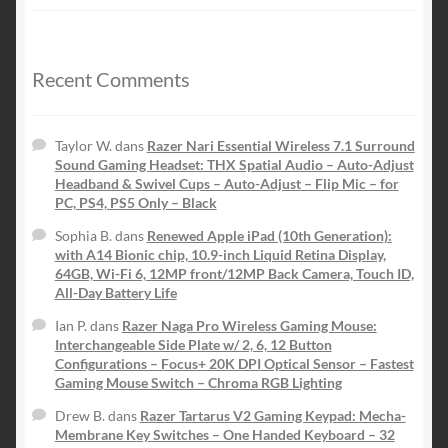
prix
prix
initial
actuel
était :
est :
$149.99.
$59.99.
Recent Comments
Taylor W.
dans
Razer Nari Essential Wireless 7.1 Surround
Sound Gaming Headset: THX Spatial Audio – Auto-Adjust
Headband & Swivel Cups – Auto-Adjust – Flip Mic – for
PC, PS4, PS5 Only – Black
Sophia B.
dans
Renewed Apple iPad (10th Generation):
with A14 Bionic chip, 10.9-inch Liquid Retina Display,
64GB, Wi-Fi 6, 12MP front/12MP Back Camera, Touch ID,
All-Day Battery Life
Ian P.
dans
Razer Naga Pro Wireless Gaming Mouse:
Interchangeable Side Plate w/ 2, 6, 12 Button
Configurations – Focus+ 20K DPI Optical Sensor – Fastest
Gaming Mouse Switch – Chroma RGB Lighting
Drew B.
dans
Razer Tartarus V2 Gaming Keypad: Mecha-
Membrane Key Switches – One Handed Keyboard – 32