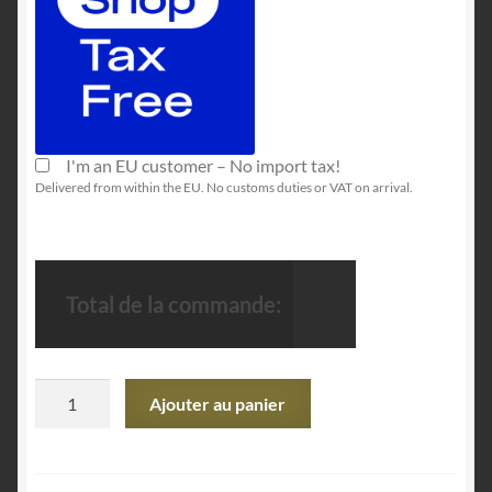
I'm an EU customer – No import tax!
Delivered from within the EU. No customs duties or VAT on arrival.
Total de la commande:
quantité
Ajouter au panier
de
Sony
DualSense