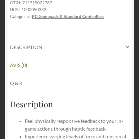
Controller
GTIN:
711719022787
UGS :
1000050333
-
Catégorie :
PC Gamepads & Standard Controllers
Chroma
Indigo
DESCRIPTION
AVIS (0)
Q & R
Description
Feel physically responsive feedback to your in-
game actions through haptic feedback.
Experience varying levels of force and tension at