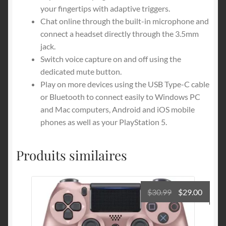
your fingertips with adaptive triggers.
Chat online through the built-in microphone and
connect a headset directly through the 3.5mm
jack.
Switch voice capture on and off using the
dedicated mute button.
Play on more devices using the USB Type-C cable
or Bluetooth to connect easily to Windows PC
and Mac computers, Android and iOS mobile
phones as well as your PlayStation 5.
Produits similaires
Le
Le
$
30.99
$
29.00
prix
prix
initial
actuel