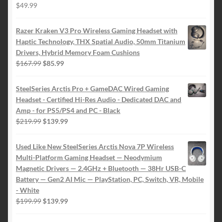
$
49.99
Razer Kraken V3 Pro Wireless Gaming Headset with
Haptic Technology, THX Spatial Audio, 50mm Titanium
Drivers, Hybrid Memory Foam Cushions
Le
Le
$
167.99
$
85.99
prix
prix
initial
actuel
SteelSeries Arctis Pro + GameDAC Wired Gaming
était :
est :
Headset - Certified Hi-Res Audio - Dedicated DAC and
$167.99.
$85.99.
Amp - for PS5/PS4 and PC - Black
Le
Le
$
219.99
$
139.99
prix
prix
initial
actuel
Used Like New SteelSeries Arctis Nova 7P Wireless
était :
est :
Multi-Platform Gaming Headset — Neodymium
$219.99.
$139.99.
Magnetic Drivers — 2.4GHz + Bluetooth — 38Hr USB-C
Battery — Gen2 AI Mic — PlayStation, PC, Switch, VR, Mobile
- White
Le
Le
$
199.99
$
139.99
prix
prix