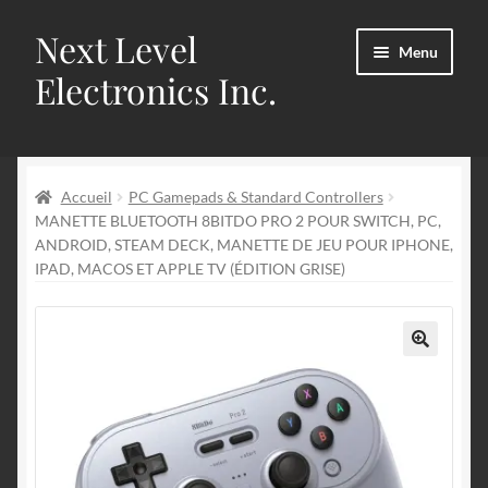
Next Level
Aller
Aller
Menu
à
au
Electronics Inc.
la
contenu
navigation
Accueil
Accueil
PC Gamepads & Standard Controllers
Chariot
MANETTE BLUETOOTH 8BITDO PRO 2 POUR SWITCH, PC,
ANDROID, STEAM DECK, MANETTE DE JEU POUR IPHONE,
Conditions d’utilisation
IPAD, MACOS ET APPLE TV (ÉDITION GRISE)
Contactez-nous
🔍
Expédition & retours
Mon compte
politique de confidentialité