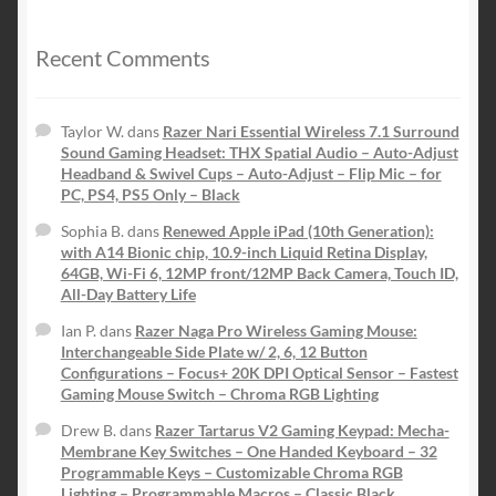
initial
actuel
était :
est :
$199.99.
$139.99.
Recent Comments
Taylor W.
dans
Razer Nari Essential Wireless 7.1 Surround
Sound Gaming Headset: THX Spatial Audio – Auto-Adjust
Headband & Swivel Cups – Auto-Adjust – Flip Mic – for
PC, PS4, PS5 Only – Black
Sophia B.
dans
Renewed Apple iPad (10th Generation):
with A14 Bionic chip, 10.9-inch Liquid Retina Display,
64GB, Wi-Fi 6, 12MP front/12MP Back Camera, Touch ID,
All-Day Battery Life
Ian P.
dans
Razer Naga Pro Wireless Gaming Mouse:
Interchangeable Side Plate w/ 2, 6, 12 Button
Configurations – Focus+ 20K DPI Optical Sensor – Fastest
Gaming Mouse Switch – Chroma RGB Lighting
Drew B.
dans
Razer Tartarus V2 Gaming Keypad: Mecha-
Membrane Key Switches – One Handed Keyboard – 32
Programmable Keys – Customizable Chroma RGB
Lighting – Programmable Macros – Classic Black